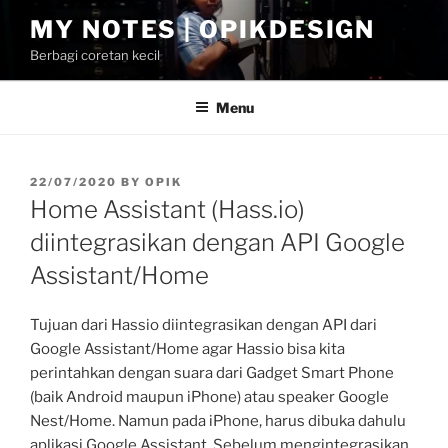
Skip
MY NOTES | OPIKDESIGN
to
Berbagi coretan kecil
content
Menu
POSTED
22/07/2020
BY
OPIK
ON
Home Assistant (Hass.io)
diintegrasikan dengan API Google
Assistant/Home
Tujuan dari Hassio diintegrasikan dengan API dari
Google Assistant/Home agar Hassio bisa kita
perintahkan dengan suara dari Gadget Smart Phone
(baik Android maupun iPhone) atau speaker Google
Nest/Home. Namun pada iPhone, harus dibuka dahulu
aplikasi Google Assistant. Sebelum mengintegrasikan