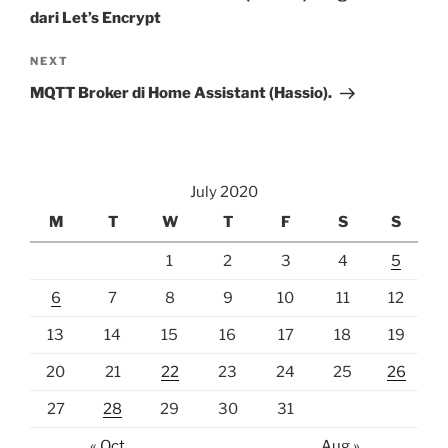
dari Let’s Encrypt
Next
NEXT
Post
MQTT Broker di Home Assistant (Hassio).
July 2020
M
T
W
T
F
S
S
1
2
3
4
5
6
7
8
9
10
11
12
13
14
15
16
17
18
19
20
21
22
23
24
25
26
27
28
29
30
31
« Oct
Aug »