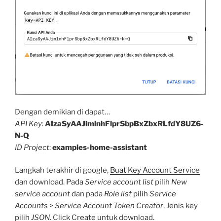
Dengan demikian di dapat…
API Key
:
AIzaSyAAJimlnhFlprSbpBxZbxRLfdY8UZ6-
N-Q
ID Project
:
examples-home-assistant
Langkah terakhir di google,
Buat Key Account Service
dan download. Pada
Service account list
pilih
New
service account
dan pada
Role list
pilih
Service
Accounts
>
Service Account Token Creator
, Jenis key
pilih
JSON
. Click Create untuk download.