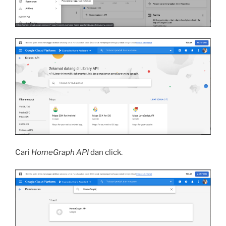
Cari
HomeGraph API
dan click.