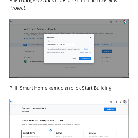
Buka
Google Actions Console
kemudian click
New
Project
.
Pilih Smart Home kemudian click Start Building.