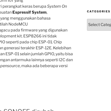
orm IoT yang
ari perangkat keras berupa
System On
CATEGORIES
buatan
Espressif System
,
, yang menggunakan bahasa
Categories
stilah NodeMCU
gacu pada firmware yang digunakan
lopment kit. ESP8266 ini tidak
PIO seperti pada chip ESP-01. Chip
n generasi terakhir ESP-12E. Kelebihan
n ESP-01 selain jumlah GPIO, yaitu bisa
engan antarmuka lainnya seperti I2C dan
pensource
, maka ada beberapa versi