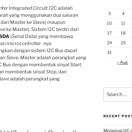
nter Integrated Circuit
. I2C adalah
3
4
 arah yang menggunakan dua saluran
dari Master ke Slave) maupun
10
11
e ke Master). Sistem I2C terdiri dari
17
18
SDA
(
Serial Data
) yang membawa
24
25
an microcontroller -nya.
ngkan dengan sistem I2C Bus dapat
31
an
Slave
.
Master
adalah perangkat yang
« Aug
C Bus dengan membentuk sinyal
Start
,
an membentuk sinyal
Stop
, dan
lave
adalah perangkat yang
Search
for:
RECENT POS
Mengenal I2C d