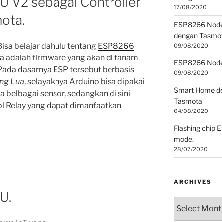
V2 sebagai Controller
17/08/2020
ota.
ESP8266 NodeM
dengan Tasmot
sa belajar dahulu tentang
ESP8266
09/08/2020
a
adalah firmware yang akan di tanam
ESP8266 Nod
Pada dasarnya ESP tersebut berbasis
09/08/2020
ing Lua
, selayaknya Arduino bisa dipakai
Smart Home de
 belbagai sensor, sedangkan di sini
Tasmota
ol Relay yang dapat dimanfaatkan
04/08/2020
Flashing chip 
mode.
28/07/2020
ARCHIVES
U.
Archives