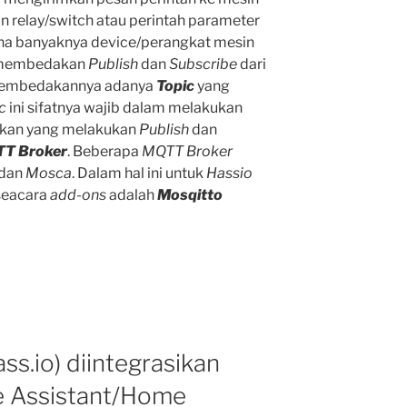
n relay/switch atau perintah parameter
ena banyaknya device/perangkat mesin
i membedakan
Publish
dan
Subscribe
dari
 membedakannya adanya
Topic
yang
c
ini sifatnya wajib dalam melakukan
gkan yang melakukan
Publish
dan
T Broker
. Beberapa
MQTT Broker
dan
Mosca
. Dalam hal ini untuk
Hassio
seacara
add-ons
adalah
Mosqitto
s.io) diintegrasikan
e Assistant/Home