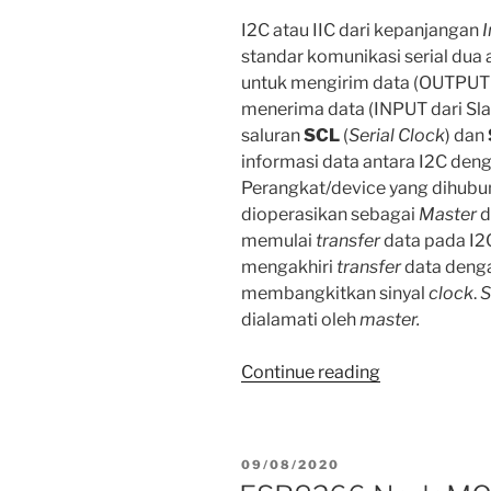
I2C atau IIC dari kepanjangan
I
standar komunikasi serial dua
untuk mengirim data (OUTPUT 
menerima data (INPUT dari Slav
saluran
SCL
(
Serial Clock
) dan
informasi data antara I2C deng
Perangkat/device yang dihubu
dioperasikan sebagai
Master
d
memulai
transfer
data pada I2
mengakhiri
transfer
data deng
membangkitkan sinyal
clock
.
S
dialamati oleh
master.
“Mengenal
Continue reading
I2C
di
Dunia
POSTED
09/08/2020
IoT”
ON