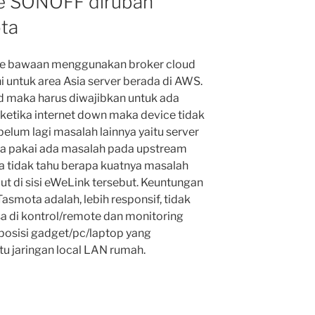
e SONOFF dirubah
ta
e bawaan menggunakan broker cloud
ni untuk area Asia server berada di AWS.
ud maka harus diwajibkan untuk ada
 ketika internet down maka device tidak
belum lagi masalah lainnya yaitu server
ta pakai ada masalah pada upstream
ta tidak tahu berapa kuatnya masalah
ut di sisi eWeLink tersebut. Keuntungan
asmota adalah, lebih responsif, tidak
sa di kontrol/remote dan monitoring
posisi gadget/pc/laptop yang
u jaringan local LAN rumah.