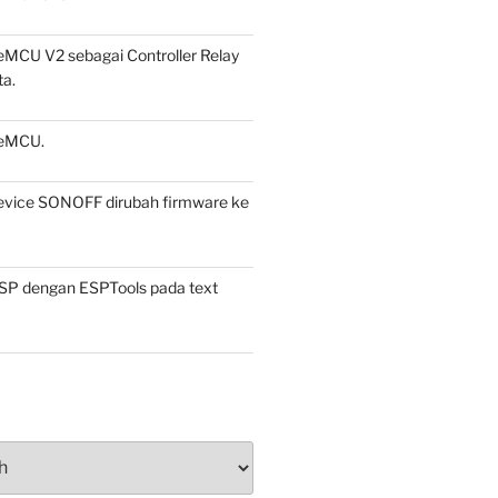
CU V2 sebagai Controller Relay
a.
eMCU.
vice SONOFF dirubah firmware ke
ESP dengan ESPTools pada text