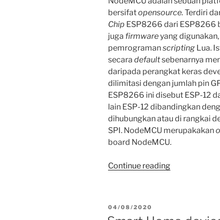
NodeMCU adalah sebuah platf
Tasmota.”
bersifat
opensource.
Terdiri d
Chip
ESP8266 dari ESP8266 
juga
firmware
yang digunakan
pemrograman
scripting
Lua. I
secara
default
sebenarnya men
daripada perangkat keras deve
dilimitasi dengan jumlah pin G
ESP8266 ini disebut ESP-12 da
lain ESP-12 dibandingkan denga
dihubungkan atau di rangkai d
SPI. NodeMCU merupakakan
o
board NodeMCU.
“ESP8266
Continue reading
NodeMCU.”
POSTED
04/08/2020
ON