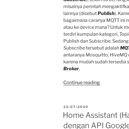
misalnya perintah mengaktifka
lainnya (disebut
Publish
). Kar
bagaimana caranya MQTT in
atau ke device mana? Untuk
terdiri kumpulan kategori,
Topi
Publish dan Subscribe. Sedan
Subscribe
tersebut adalah
MQT
antaranya
Mosquitto
,
HiveMQ
karena mudah sudah tersedia 
Broker
.
“MQTT
Continue reading
Broker
di
Home
POSTED
22/07/2020
Assistant
ON
Home Assistant (Has
(Hassio).”
dengan API Googl