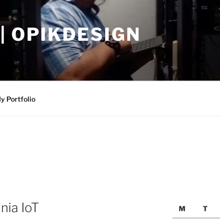
| OPIKDESIGN
y Portfolio
nia IoT
M
T