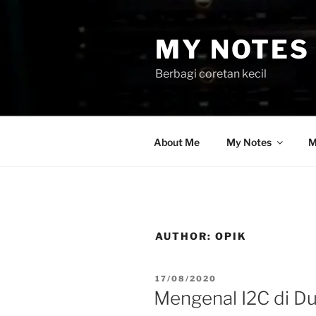
Skip
to
MY NOTES 
content
Berbagi coretan kecil
About Me
My Notes
M
AUTHOR:
OPIK
POSTED
17/08/2020
ON
Mengenal I2C di Du