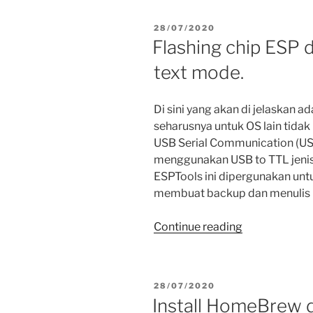
device
SONOFF
POSTED
28/07/2020
dirubah
ON
Flashing chip ESP
firmware
text mode.
ke
Tasmota”
Di sini yang akan di jelaskan a
seharusnya untuk OS lain tida
USB Serial Communication (USB 
menggunakan USB to TTL jenis 
ESPTools ini dipergunakan un
membuat backup dan menulis 
“Flashing
Continue reading
chip
ESP
dengan
POSTED
28/07/2020
ESPTools
ON
Install HomeBrew 
pada