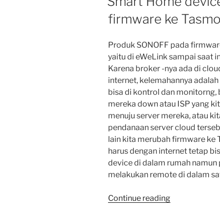
Smart Home devic
firmware ke Tasmo
Produk SONOFF pada firmwar
yaitu di eWeLink sampai saat i
Karena broker -nya ada di clo
internet, kelemahannya adalah
bisa di kontrol dan monitorng, 
mereka down atau ISP yang ki
menuju server mereka, atau ki
pendanaan server cloud terseb
lain kita merubah firmware ke T
harus dengan internet tetap bi
device di dalam rumah namun 
melakukan remote di dalam sat
“Smart
Continue reading
Home