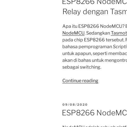
ESP8266 NodeMCU 
Relay dengan Tasm
Apa itu ESP8266 NodeMCU? Bi
NodeMCU
. Sedangkan
Tasmot
pada chip ESP8266 tersebut. 
bahasa pemprograman
Script
untuk apapun, seperti membaca
akan di bahas untuk mengontr
sebagai switching.
“ESP8266
Continue reading
NodeMCU
V2
sebagai
POSTED
09/08/2020
Controller
ON
ESP8266 NodeMC
Relay
dengan