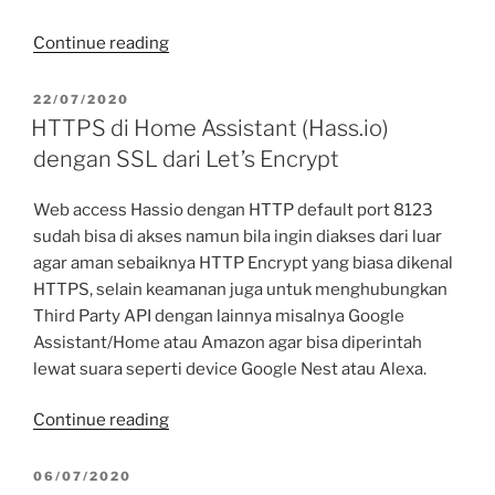
“Home
Continue reading
Assistant
(Hass.io)
POSTED
22/07/2020
ON
diintegrasikan
HTTPS di Home Assistant (Hass.io)
dengan
dengan SSL dari Let’s Encrypt
API
Google
Web access Hassio dengan HTTP default port 8123
Assistant/Home”
sudah bisa di akses namun bila ingin diakses dari luar
agar aman sebaiknya HTTP Encrypt yang biasa dikenal
HTTPS, selain keamanan juga untuk menghubungkan
Third Party API dengan lainnya misalnya Google
Assistant/Home atau Amazon agar bisa diperintah
lewat suara seperti device Google Nest atau Alexa.
“HTTPS
Continue reading
di
Home
POSTED
06/07/2020