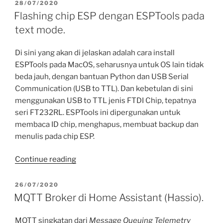
device
POSTED
28/07/2020
ON
SONOFF
Flashing chip ESP dengan ESPTools pada
dirubah
text mode.
firmware
ke
Di sini yang akan di jelaskan adalah cara install
Tasmota”
ESPTools pada MacOS, seharusnya untuk OS lain tidak
beda jauh, dengan bantuan Python dan USB Serial
Communication (USB to TTL). Dan kebetulan di sini
menggunakan USB to TTL jenis FTDI Chip, tepatnya
seri FT232RL. ESPTools ini dipergunakan untuk
membaca ID chip, menghapus, membuat backup dan
menulis pada chip ESP.
“Flashing
Continue reading
chip
ESP
POSTED
26/07/2020
ON
dengan
MQTT Broker di Home Assistant (Hassio).
ESPTools
pada
MQTT singkatan dari
Message Queuing Telemetry