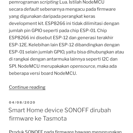
pemrograman
scripting
Lua. Istilah NodeMCU
secara
default
sebenarnya mengacu pada firmware
yang digunakan daripada perangkat keras
development kit. ESP8266 ini tidak dilimitasi dengan
jumlah pin GPIO seperti pada chip ESP-01. Chip
ESP8266 ini disebut ESP-12 dan generasi terakhir
ESP-12E. Kelebihan lain ESP-12 dibandingkan dengan
ESP-01 selain jumlah GPIO, yaitu bisa dihubungkan atau
di rangkai dengan antarmuka lainnya seperti I2C dan
SPI. NodeMCU merupakakan
opensource
, maka ada
beberapa versi board NodeMCU.
“ESP8266
Continue reading
NodeMCU.”
POSTED
04/08/2020
ON
Smart Home device SONOFF dirubah
firmware ke Tasmota
Produk SONOFF pada firmware bawaan menggunakan