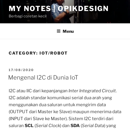
Skip
MY NOTES | OPIKDESIGN
to
Berbagi coretan kecil
content
Menu
CATEGORY:
IOT/ROBOT
POSTED
17/08/2020
ON
Mengenal I2C di Dunia IoT
I2C atau IIC dari kepanjangan
Inter Integrated Circuit
.
I2C adalah standar komunikasi serial dua arah yang
menggunakan dua saluran untuk mengirim data
(OUTPUT dari Master ke Slave) maupun menerima data
(INPUT dari Slave ke Master). Sistem I2C terdiri dari
saluran
SCL
(
Serial Clock
) dan
SDA
(
Serial Data
) yang