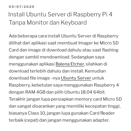
Assistant
POSTED
05/07/2020
ON
(Hass.io)
Install Ubuntu Server di Raspberry Pi 4
di
Tanpa Monitor dan Keyboard
Raspberry
Pi
Ada beberapa cara install Ubuntu Server di Raspberry
dengan
dilihat dari aplikasi saat membuat Imager ke Micro SD
OS
Card dan image di download dahulu atau saat flashing
Ubuntu
dengan sambil mendownload. Sedangkan saya
Server
menggunakan aplikasi
Balena Etcher
, silahkan di
18.04.4
download terlebih dahulu dan install. Kemudian
dan
download file image -nya
Ubuntu Server
untuk
Docker”
Raspberry, kebetulan saya menggunakan Raspberry 4
dengan RAM 4GB dan pilih Ubuntu 18.04 64bit.
Terakhir jangan lupa persiapkan memory card Micro SD
dan sangat disarankan yang memiliki kecepatan tinggi,
biasanya Class 10, jangan lupa gunakan Card Reader
terbaik (cepat) dan jangan menggunakan adapter.