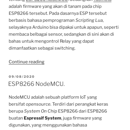
adalah firmware yang akan di tanam pada chip
ESP8266 tersebut. Pada dasarnya ESP tersebut
berbasis bahasa pemprograman
Scripting Lua
,
selayaknya Arduino bisa dipakai untuk apapun, seperti
membaca belbagai sensor, sedangkan di sini akan di
bahas untuk mengontrol Relay yang dapat
dimanfaatkan sebagai switching.
“ESP8266
Continue reading
NodeMCU
V2
POSTED
09/08/2020
ON
sebagai
ESP8266 NodeMCU.
Controller
Relay
NodeMCU adalah sebuah platform IoT yang
dengan
bersifat
opensource.
Terdiri dari perangkat keras
Tasmota.”
berupa
System On Chip
ESP8266 dari ESP8266
buatan
Espressif System
, juga
firmware
yang
digunakan, yang menggunakan bahasa