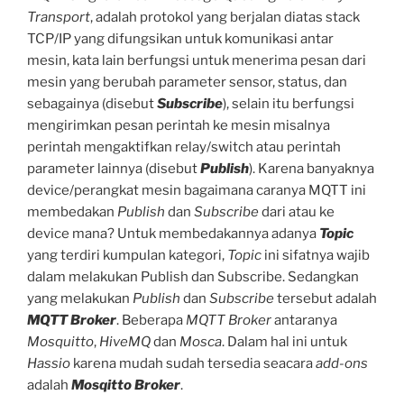
text
Transport
, adalah protokol yang berjalan diatas stack
mode.”
TCP/IP yang difungsikan untuk komunikasi antar
mesin, kata lain berfungsi untuk menerima pesan dari
mesin yang berubah parameter sensor, status, dan
sebagainya (disebut
Subscribe
), selain itu berfungsi
mengirimkan pesan perintah ke mesin misalnya
perintah mengaktifkan relay/switch atau perintah
parameter lainnya (disebut
Publish
). Karena banyaknya
device/perangkat mesin bagaimana caranya MQTT ini
membedakan
Publish
dan
Subscribe
dari atau ke
device mana? Untuk membedakannya adanya
Topic
yang terdiri kumpulan kategori,
Topic
ini sifatnya wajib
dalam melakukan Publish dan Subscribe. Sedangkan
yang melakukan
Publish
dan
Subscribe
tersebut adalah
MQTT Broker
. Beberapa
MQTT Broker
antaranya
Mosquitto
,
HiveMQ
dan
Mosca
. Dalam hal ini untuk
Hassio
karena mudah sudah tersedia seacara
add-ons
adalah
Mosqitto Broker
.