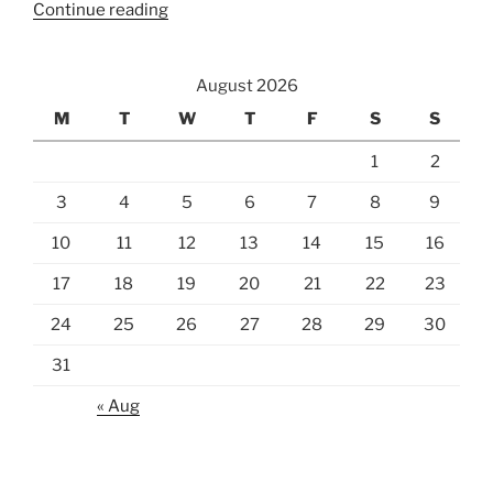
“Install
Continue reading
Ubuntu
Server
August 2026
di
Raspberry
M
T
W
T
F
S
S
Pi
1
2
4
Tanpa
3
4
5
6
7
8
9
Monitor
10
11
12
13
14
15
16
dan
Keyboard”
17
18
19
20
21
22
23
24
25
26
27
28
29
30
31
« Aug