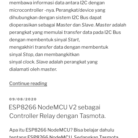
membawa informasi data antara I2C dengan
microcontroller -nya. Perangkat/device yang
dihubungkan dengan sistem I2C Bus dapat
dioperasikan sebagai
Master
dan
Slave
.
Master
adalah
perangkat yang memulai
transfer
data pada I2C Bus
dengan membentuk sinyal
Start
,
mengakhiri
transfer
data dengan membentuk
sinyal
Stop
, dan membangkitkan
sinyal
clock
.
Slave
adalah perangkat yang
dialamati oleh
master.
“Mengenal
Continue reading
I2C
di
POSTED
09/08/2020
ON
Dunia
ESP8266 NodeMCU V2 sebagai
IoT”
Controller Relay dengan Tasmota.
Apa itu ESP8266 NodeMCU? Bisa belajar dahulu
tentang
ESP8266 NodeMCU
. Sedangkan
Tasmota