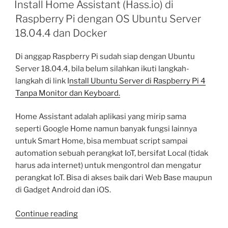
ON
Assistant
Install Home Assistant (Hass.io) di
(Hass.io)
Raspberry Pi dengan OS Ubuntu Server
dengan
18.04.4 dan Docker
SSL
dari
Di anggap Raspberry Pi sudah siap dengan Ubuntu
Let’s
Server 18.04.4, bila belum silahkan ikuti langkah-
Encrypt”
langkah di link I
nstall Ubuntu Server di Raspberry Pi 4
Tanpa Monitor dan Keyboard.
Home Assistant adalah aplikasi yang mirip sama
seperti Google Home namun banyak fungsi lainnya
untuk Smart Home, bisa membuat script sampai
automation sebuah perangkat IoT, bersifat Local (tidak
harus ada internet) untuk mengontrol dan mengatur
perangkat IoT. Bisa di akses baik dari Web Base maupun
di Gadget Android dan iOS.
“Install
Continue reading
Home