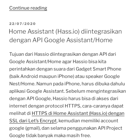
“MQTT
Continue reading
Broker
di
POSTED
22/07/2020
ON
Home
Home Assistant (Hass.io) diintegrasikan
Assistant
dengan API Google Assistant/Home
(Hassio).”
Tujuan dari Hassio diintegrasikan dengan API dari
Google Assistant/Home agar Hassio bisa kita
perintahkan dengan suara dari Gadget Smart Phone
(baik Android maupun iPhone) atau speaker Google
Nest/Home. Namun pada iPhone, harus dibuka dahulu
aplikasi Google Assistant. Sebelum mengintegrasikan
dengan API Google, Hassio harus bisa di akses dari
internet dengan protocol HTTPS, cara-caranya dapat
melihat di
HTTPS di Home Assistant (Hass.io) dengan
SSL dari Let’s Encrypt
, kemudian memiliki account
google (gmail), dan selama penggunakan API Project
Google tidak banyak maka masih free.