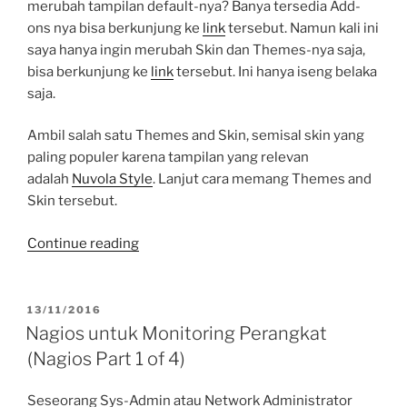
4)”
merubah tampilan default-nya? Banya tersedia Add-
ons nya bisa berkunjung ke
link
tersebut. Namun kali ini
saya hanya ingin merubah Skin dan Themes-nya saja,
bisa berkunjung ke
link
tersebut. Ini hanya iseng belaka
saja.
Ambil salah satu Themes and Skin, semisal skin yang
paling populer karena tampilan yang relevan
adalah
Nuvola Style
. Lanjut cara memang Themes and
Skin tersebut.
“Merubah
Continue reading
Tampilan
Nagios
(Nagios
POSTED
13/11/2016
ON
Part
Nagios untuk Monitoring Perangkat
2
(Nagios Part 1 of 4)
of
4)”
Seseorang Sys-Admin atau Network Administrator