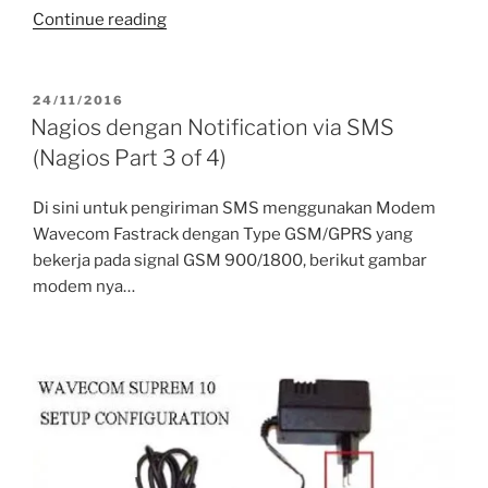
“Web
Continue reading
Hosting
Apache2.4
+
POSTED
24/11/2016
ON
PHP5.6
Nagios dengan Notification via SMS
+
(Nagios Part 3 of 4)
MySQL
+
Di sini untuk pengiriman SMS menggunakan Modem
FTP
Wavecom Fastrack dengan Type GSM/GPRS yang
+
bekerja pada signal GSM 900/1800, berikut gambar
phpMyAdmin
modem nya…
dengan
CentOS
6.8”