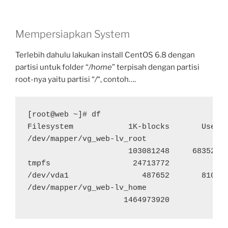
Slave”
Mempersiapkan System
Terlebih dahulu lakukan install CentOS 6.8 dengan
partisi untuk folder “
/home
” terpisah dengan partisi
root-nya yaitu partisi “
/
“, contoh….
[root@web ~]# df

Filesystem            1K-blocks       Used  
/dev/mapper/vg_web-lv_root

                      103081248     6835244 
tmpfs                  24713772           0 
/dev/vda1                487652       81002 
/dev/mapper/vg_web-lv_home

                     1464973920           0