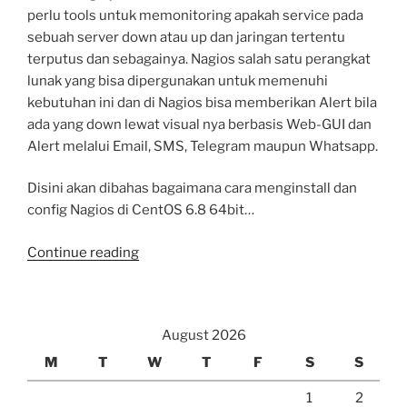
perlu tools untuk memonitoring apakah service pada
sebuah server down atau up dan jaringan tertentu
terputus dan sebagainya. Nagios salah satu perangkat
lunak yang bisa dipergunakan untuk memenuhi
kebutuhan ini dan di Nagios bisa memberikan Alert bila
ada yang down lewat visual nya berbasis Web-GUI dan
Alert melalui Email, SMS, Telegram maupun Whatsapp.
Disini akan dibahas bagaimana cara menginstall dan
config Nagios di CentOS 6.8 64bit…
“Nagios
Continue reading
untuk
Monitoring
Perangkat
August 2026
(Nagios
Part
M
T
W
T
F
S
S
1
1
2
of