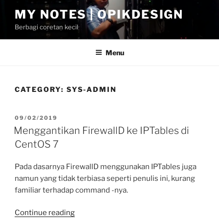
Skip
MY NOTES | OPIKDESIGN
to
Berbagi coretan kecil
content
Menu
CATEGORY:
SYS-ADMIN
POSTED
09/02/2019
ON
Menggantikan FirewallD ke IPTables di
CentOS 7
Pada dasarnya FirewallD menggunakan IPTables juga
namun yang tidak terbiasa seperti penulis ini, kurang
familiar terhadap command -nya.
“Menggantikan
Continue reading