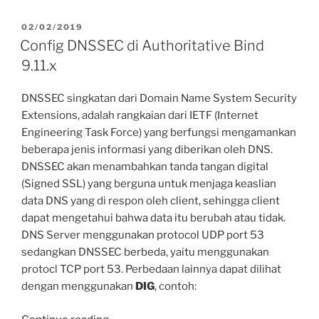
FirewallD
ke
POSTED
02/02/2019
ON
IPTables
Config DNSSEC di Authoritative Bind
di
9.11.x
CentOS
7”
DNSSEC singkatan dari Domain Name System Security
Extensions, adalah rangkaian dari IETF (Internet
Engineering Task Force) yang berfungsi mengamankan
beberapa jenis informasi yang diberikan oleh DNS.
DNSSEC akan menambahkan tanda tangan digital
(Signed SSL) yang berguna untuk menjaga keaslian
data DNS yang di respon oleh client, sehingga client
dapat mengetahui bahwa data itu berubah atau tidak.
DNS Server menggunakan protocol UDP port 53
sedangkan DNSSEC berbeda, yaitu menggunakan
protocl TCP port 53. Perbedaan lainnya dapat dilihat
dengan menggunakan
DIG
, contoh:
“Config