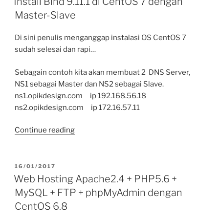
Install Bind 9.11.1 di CentOS 7 dengan
(Nagios
Master-Slave
Part
4
Di sini penulis menganggap instalasi OS CentOS 7
of
sudah selesai dan rapi…
4)”
Sebagain contoh kita akan membuat 2 DNS Server,
NS1 sebagai Master dan NS2 sebagai Slave.
ns1.opikdesign.com ip 192.168.56.18
ns2.opikdesign.com ip 172.16.57.11
“Install
Continue reading
Bind
9.11.1
di
POSTED
16/01/2017
ON
CentOS
Web Hosting Apache2.4 + PHP5.6 +
7
MySQL + FTP + phpMyAdmin dengan
dengan
CentOS 6.8
Master-