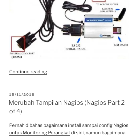
“Nagios
Continue reading
dengan
Notification
via
POSTED
15/11/2016
ON
SMS
Merubah Tampilan Nagios (Nagios Part 2
(Nagios
of 4)
Part
3
Pernah dibahas bagaimana install sampai config
Nagios
of
untuk Monitoring Perangkat
di sini, namun bagaimana