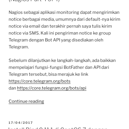
Tidak
Terbaca
Nagios sebagai aplikasi monitoring dapat mengirimkan
di
notice berbagai media, umumnya dari default-nya kirim
CentOS”
notice via email dan terakhir pernah saya tulis kirim
notice via SMS. Kali ini pengiriman notice ke group
Telegram dengan Bot API yang disediakan oleh
Telegram.
Sebelum dilanjutkan ke langkah-langkah, ada baikkan
mempelajari fungsi-fungsi BotFather dan API dari
Telegram tersebut, bisa merajuk ke link
https://core.telegram.org/bots
dan
https://core.telegram.org/bots/api
“Nagios
Continue reading
dengan
Notification
via
POSTED
17/04/2017
ON
Telegram