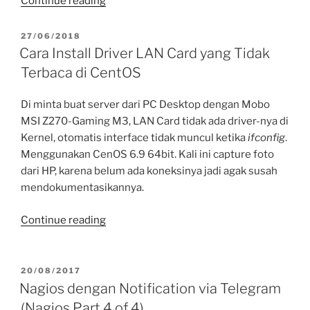
Continue reading
DNSSEC
di
POSTED
27/06/2018
ON
Authoritative
Cara Install Driver LAN Card yang Tidak
Bind
Terbaca di CentOS
9.11.x”
Di minta buat server dari PC Desktop dengan Mobo
MSI Z270-Gaming M3, LAN Card tidak ada driver-nya di
Kernel, otomatis interface tidak muncul ketika
ifconfig
.
Menggunakan CenOS 6.9 64bit. Kali ini capture foto
dari HP, karena belum ada koneksinya jadi agak susah
mendokumentasikannya.
“Cara
Continue reading
Install
Driver
LAN
POSTED
20/08/2017
ON
Card
Nagios dengan Notification via Telegram
yang
(Nagios Part 4 of 4)