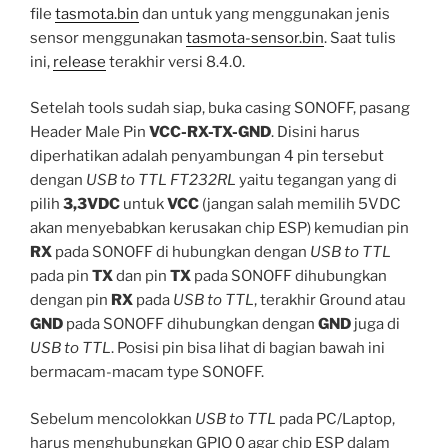
file
tasmota.bin
dan untuk yang menggunakan jenis
sensor menggunakan
tasmota-sensor.bin
. Saat tulis
ini,
release
terakhir versi 8.4.0.
Setelah tools sudah siap, buka casing SONOFF, pasang
Header Male Pin
VCC-RX-TX-GND
. Disini harus
diperhatikan adalah penyambungan 4 pin tersebut
dengan
USB to TTL FT232RL
yaitu tegangan yang di
pilih
3,3VDC
untuk
VCC
(jangan salah memilih 5VDC
akan menyebabkan kerusakan chip ESP) kemudian pin
RX
pada SONOFF di hubungkan dengan
USB to TTL
pada pin
TX
dan pin
TX
pada SONOFF dihubungkan
dengan pin
RX
pada
USB to TTL
, terakhir Ground atau
GND
pada SONOFF dihubungkan dengan
GND
juga di
USB to TTL
. Posisi pin bisa lihat di bagian bawah ini
bermacam-macam type SONOFF.
Sebelum mencolokkan
USB to TTL
pada PC/Laptop,
harus menghubungkan GPIO 0 agar chip ESP dalam