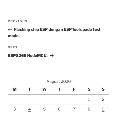
Post
Previous
PREVIOUS
navigation
Post
Flashing chip ESP dengan ESPTools pada text
mode.
Next
NEXT
Post
ESP8266 NodeMCU.
August 2020
M
T
W
T
F
S
S
1
2
3
4
5
6
7
8
9