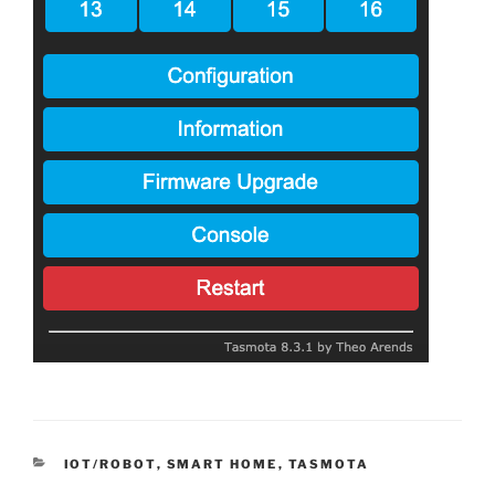
CATEGORIES
IOT/ROBOT
,
SMART HOME
,
TASMOTA