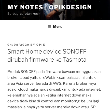
Skip
MY NOTES | OPIKDESIGN
to
Berbagi coretan kecil
content
Menu
POSTED
04/08/2020
BY
OPIK
ON
Smart Home device SONOFF
dirubah firmware ke Tasmota
Produk SONOFF pada firmware bawaan menggunakan
broker cloud yaitu di eWeLink sampai saat ini untuk
area Asia server berada di AWS. Karena broker -nya
ada di cloud maka harus diwajibkan untuk ada internet,
kelemahannya adalah ketika internet down maka
device tidak bisa di kontrol dan monitorng, belum lagi
masalah lainnya yaitu server mereka down atau ISP