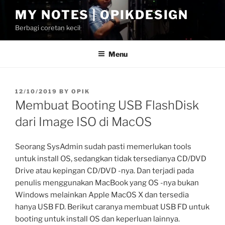
Skip
MY NOTES | OPIKDESIGN
to
Berbagi coretan kecil
content
Menu
POSTED
12/10/2019
BY
OPIK
ON
Membuat Booting USB FlashDisk
dari Image ISO di MacOS
Seorang SysAdmin sudah pasti memerlukan tools
untuk install OS, sedangkan tidak tersedianya CD/DVD
Drive atau kepingan CD/DVD -nya. Dan terjadi pada
penulis menggunakan MacBook yang OS -nya bukan
Windows melainkan Apple MacOS X dan tersedia
hanya USB FD. Berikut caranya membuat USB FD untuk
booting untuk install OS dan keperluan lainnya.