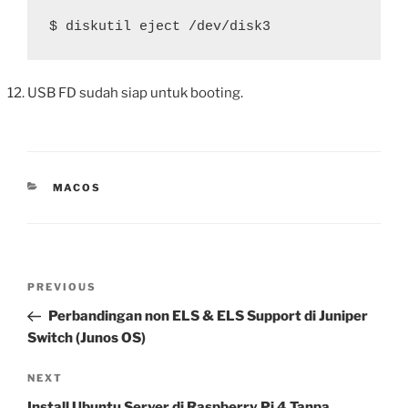
$ diskutil eject /dev/disk3
USB FD sudah siap untuk booting.
CATEGORIES
MACOS
Post
Previous
PREVIOUS
navigation
Post
Perbandingan non ELS & ELS Support di Juniper
Switch (Junos OS)
Next
NEXT
Post
Install Ubuntu Server di Raspberry Pi 4 Tanpa