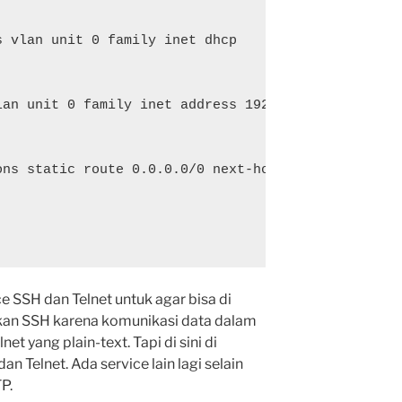
 vlan unit 0 family inet dhcp

lan unit 0 family inet address 192.168.3.200/24

ons static route 0.0.0.0/0 next-hop 192.168.3.254

 SSH dan Telnet untuk agar bisa di
kan SSH karena komunikasi data dalam
net yang plain-text. Tapi di sini di
 Telnet. Ada service lain lagi selain
P.