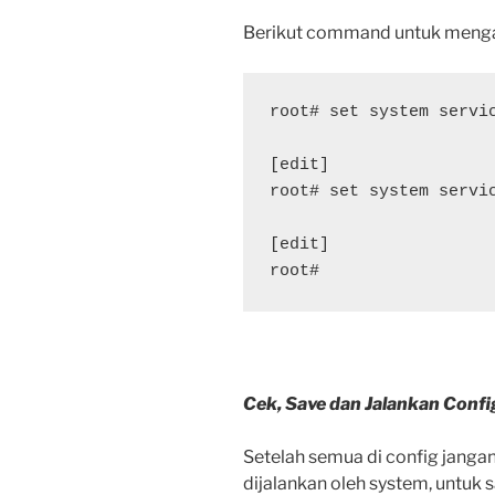
Berikut command untuk mengak
root# set system servic
[edit]

root# set system servic
[edit]

root#
Cek, Save dan Jalankan Confi
Setelah semua di config jangan
dijalankan oleh system, untuk