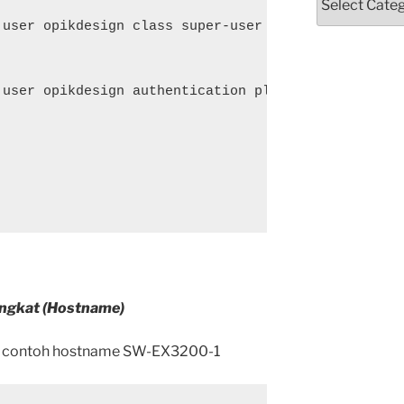
user opikdesign class super-user

 user opikdesign authentication plain-text-password
ngkat (Hostname)
n contoh hostname SW-EX3200-1