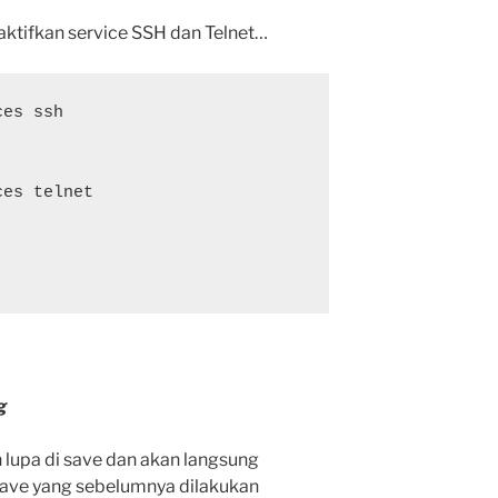
tifkan service SSH dan Telnet…
es ssh

es telnet

g
 lupa di save dan akan langsung
 save yang sebelumnya dilakukan