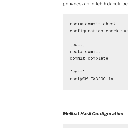
pengecekan terlebih dahulu b
root# commit check

configuration check suc
[edit]

root# commit

commit complete

[edit]

root@SW-EX3200-1#
Melihat Hasil Configuration