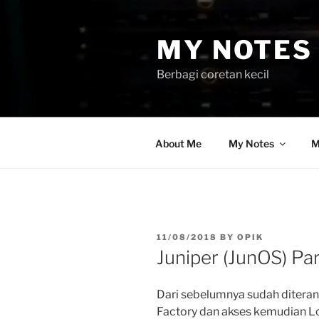
Skip
to
MY NOTES 
content
Berbagi coretan kecil
About Me
My Notes
M
POSTED
11/08/2018
BY
OPIK
ON
Juniper (JunOS) Par
Dari sebelumnya sudah ditera
Factory dan akses kemudian Lo