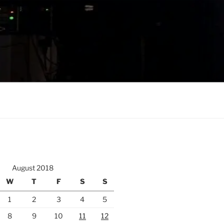
August 2018
W
T
F
S
S
1
2
3
4
5
8
9
10
11
12