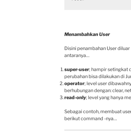
Menambahkan User
Disini penambahan User diluar
antaranya…
super-user
; hampir setingkat
perubahan bisa dilakukan di J
operator
; level user dibawahn
berhubungan dengan: clear, net
read-only
; level yang hanya me
Sebagai contoh, membuat user 
berikut command -nya…