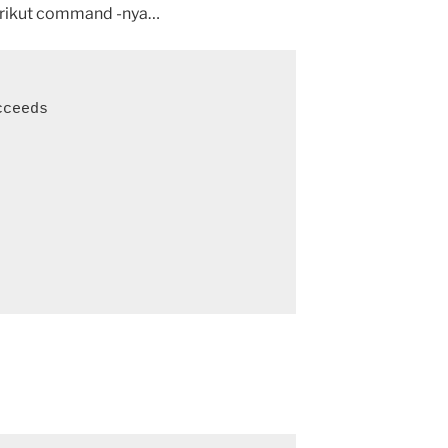
erikut command -nya…
ceeds
