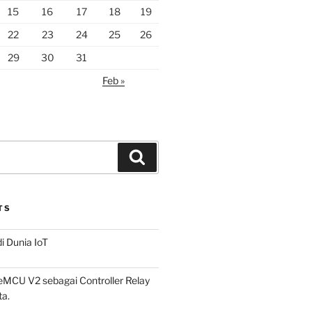
15
16
17
18
19
22
23
24
25
26
29
30
31
Feb »
Search
TS
i Dunia IoT
CU V2 sebagai Controller Relay
a.