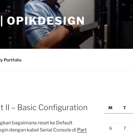
| OPIKDESIGN
y Portfolio
t II – Basic Configuration
M
T
ngkan bagaimana reset ke Default
6
7
gin dengan kabel Serial Console di
Part