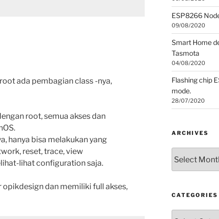
ESP8266 Nod
09/08/2020
Smart Home de
Tasmota
04/08/2020
Flashing chip 
 root ada pembagian class -nya,
mode.
28/07/2020
 dengan root, semua akses dan
unOS.
ARCHIVES
ya, hanya bisa melakukan yang
work, reset, trace, view
Archives
lihat-lihat configuration saja.
opikdesign dan memiliki full akses,
CATEGORIES
Categories