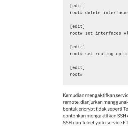
[edit]

root# delete interfaces
[edit]

root# set interfaces v
[edit]

root# set routing-opti
[edit]

root#
Kemudian mengaktifkan service
remote, dianjurkan mengguna
bentuk encrypt tidak seperti Tel
contohkan mengaktifkan SSH dan
SSH dan Telnet yaitu service FT