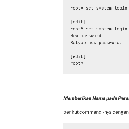
root# set system login 
[edit]

root# set system login
New password:

Retype new password:

[edit]

root#
Memberikan Nama pada Pera
berikut command -nya denga