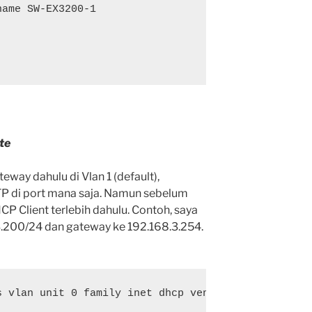
ame SW-EX3200-1

te
way dahulu di Vlan 1 (default),
P di port mana saja. Namun sebelum
 Client terlebih dahulu. Contoh, saya
.200/24 dan gateway ke 192.168.3.254.
 vlan unit 0 family inet dhcp vendor-id
