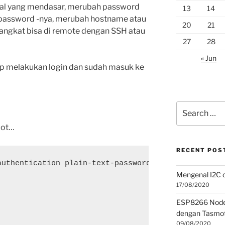
al-hal yang mendasar, merubah password
13
14
password -nya, merubah hostname atau
20
21
angkat bisa di remote dengan SSH atau
27
28
« Jun
p melakukan login dan sudah masuk ke
Search
for:
oot…
RECENT POS
uthentication plain-text-password

Mengenal I2C d
17/08/2020
ESP8266 NodeM
dengan Tasmot
09/08/2020