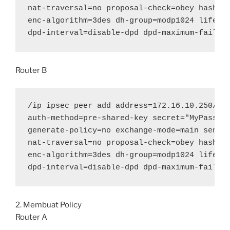
nat-traversal=no proposal-check=obey hash-al
enc-algorithm=3des dh-group=modp1024 lifetim
dpd-interval=disable-dpd dpd-maximum-failur
Router B
/ip ipsec peer add address=172.16.10.250/32 
auth-method=pre-shared-key secret="MyPasswor
generate-policy=no exchange-mode=main send-i
nat-traversal=no proposal-check=obey hash-al
enc-algorithm=3des dh-group=modp1024 lifetim
dpd-interval=disable-dpd dpd-maximum-failur
2. Membuat Policy
Router A