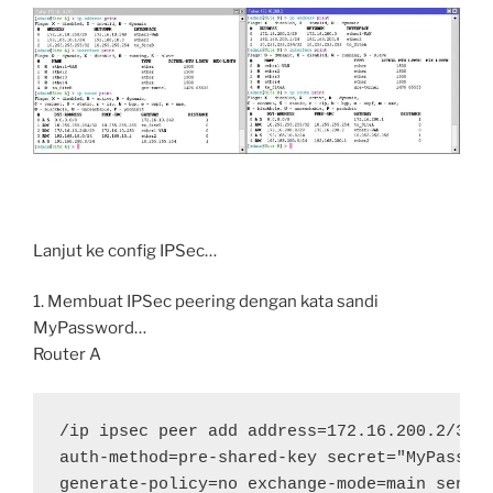
Lanjut ke config IPSec…
1. Membuat IPSec peering dengan kata sandi
MyPassword…
Router A
/ip ipsec peer add address=172.16.200.2/32 p
auth-method=pre-shared-key secret="MyPasswor
generate-policy=no exchange-mode=main send-i