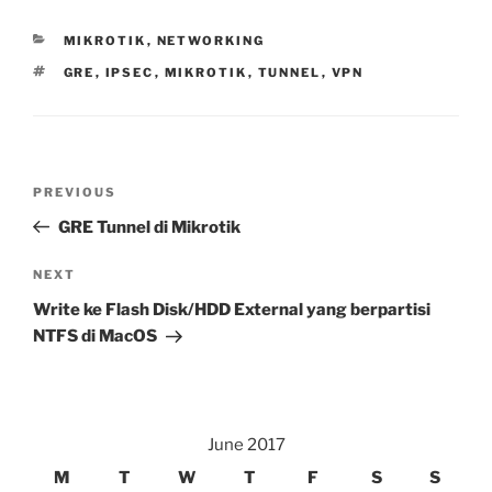
CATEGORIES
MIKROTIK
,
NETWORKING
TAGS
GRE
,
IPSEC
,
MIKROTIK
,
TUNNEL
,
VPN
Post
Previous
PREVIOUS
navigation
Post
GRE Tunnel di Mikrotik
Next
NEXT
Post
Write ke Flash Disk/HDD External yang berpartisi
NTFS di MacOS
June 2017
M
T
W
T
F
S
S