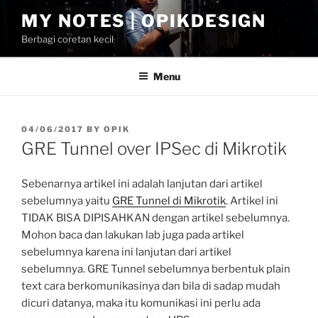
Skip
MY NOTES | OPIKDESIGN
to
Berbagi coretan kecil
content
Menu
POSTED
04/06/2017
BY
OPIK
ON
GRE Tunnel over IPSec di Mikrotik
Sebenarnya artikel ini adalah lanjutan dari artikel
sebelumnya yaitu
GRE Tunnel di Mikrotik
. Artikel ini
TIDAK BISA DIPISAHKAN dengan artikel sebelumnya.
Mohon baca dan lakukan lab juga pada artikel
sebelumnya karena ini lanjutan dari artikel
sebelumnya. GRE Tunnel sebelumnya berbentuk plain
text cara berkomunikasinya dan bila di sadap mudah
dicuri datanya, maka itu komunikasi ini perlu ada