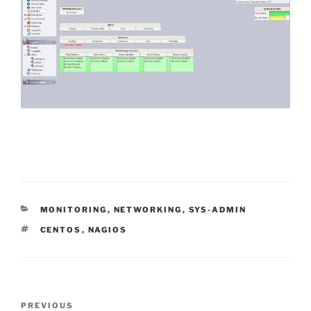
CATEGORIES
MONITORING
,
NETWORKING
,
SYS-ADMIN
TAGS
CENTOS
,
NAGIOS
Post
Previous
PREVIOUS