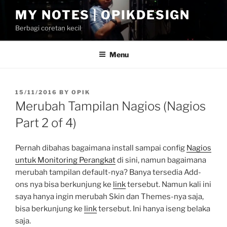
Skip
MY NOTES | OPIKDESIGN
to
Berbagi coretan kecil
content
Menu
POSTED
15/11/2016
BY
OPIK
ON
Merubah Tampilan Nagios (Nagios
Part 2 of 4)
Pernah dibahas bagaimana install sampai config
Nagios
untuk Monitoring Perangkat
di sini, namun bagaimana
merubah tampilan default-nya? Banya tersedia Add-
ons nya bisa berkunjung ke
link
tersebut. Namun kali ini
saya hanya ingin merubah Skin dan Themes-nya saja,
bisa berkunjung ke
link
tersebut. Ini hanya iseng belaka
saja.