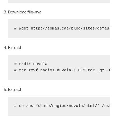
Download file-nya
# wget http://tomas.cat/blog/sites/default/
Extract
# mkdir nuvola

# tar zxvf nagios-nuvola-1.0.3.tar_.gz -C /
Extract
# cp /usr/share/nagios/nuvola/html/* /usr/s