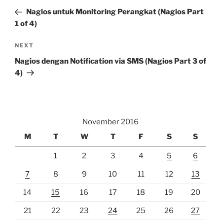
navigation
Post
Nagios untuk Monitoring Perangkat (Nagios Part
1 of 4)
Next
NEXT
Post
Nagios dengan Notification via SMS (Nagios Part 3 of
4)
November 2016
M
T
W
T
F
S
S
1
2
3
4
5
6
7
8
9
10
11
12
13
14
15
16
17
18
19
20
21
22
23
24
25
26
27