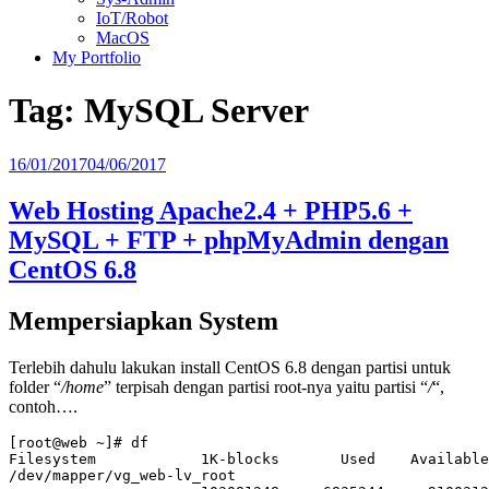
IoT/Robot
MacOS
My Portfolio
Tag:
MySQL Server
Posted
16/01/2017
04/06/2017
on
Web Hosting Apache2.4 + PHP5.6 +
MySQL + FTP + phpMyAdmin dengan
CentOS 6.8
Mempersiapkan System
Terlebih dahulu lakukan install CentOS 6.8 dengan partisi untuk
folder “
/home
” terpisah dengan partisi root-nya yaitu partisi “
/
“,
contoh….
[root@web ~]# df

Filesystem            1K-blocks       Used    Available
/dev/mapper/vg_web-lv_root
