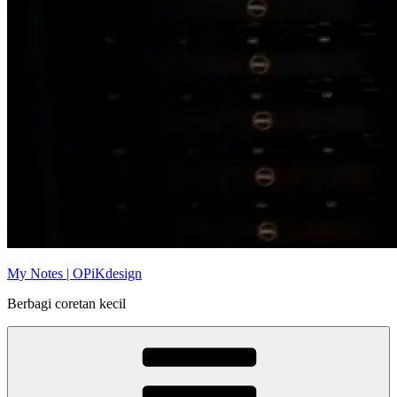
My Notes | OPiKdesign
Berbagi coretan kecil