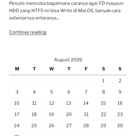
Penulis mencoba bagaimana caranya agar FD maupun
HDD yang NTFS ini bisa Write di MacOS, banyak cara
sebenarnya antaranya…
“Write
Continue reading
ke
Flash
Disk/HDD
August 2026
External
yang
M
T
W
T
F
S
S
berpartisi
1
2
NTFS
di
3
4
5
6
7
8
9
MacOS”
10
11
12
13
14
15
16
17
18
19
20
21
22
23
24
25
26
27
28
29
30