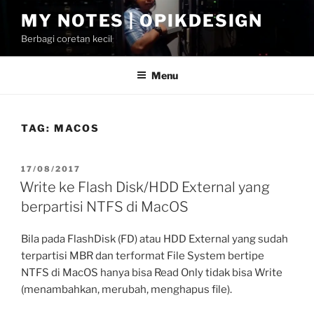
Skip
MY NOTES | OPIKDESIGN
to
Berbagi coretan kecil
content
Menu
TAG:
MACOS
POSTED
17/08/2017
ON
Write ke Flash Disk/HDD External yang
berpartisi NTFS di MacOS
Bila pada FlashDisk (FD) atau HDD External yang sudah
terpartisi MBR dan terformat File System bertipe
NTFS di MacOS hanya bisa Read Only tidak bisa Write
(menambahkan, merubah, menghapus file).