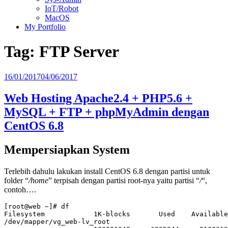
IoT/Robot
MacOS
My Portfolio
Tag:
FTP Server
Posted
16/01/2017
04/06/2017
on
Web Hosting Apache2.4 + PHP5.6 +
MySQL + FTP + phpMyAdmin dengan
CentOS 6.8
Mempersiapkan System
Terlebih dahulu lakukan install CentOS 6.8 dengan partisi untuk
folder “
/home
” terpisah dengan partisi root-nya yaitu partisi “
/
“,
contoh….
[root@web ~]# df

Filesystem            1K-blocks       Used    Available
/dev/mapper/vg_web-lv_root
