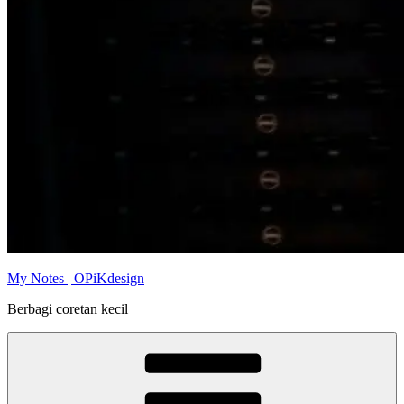
My Notes | OPiKdesign
Berbagi coretan kecil