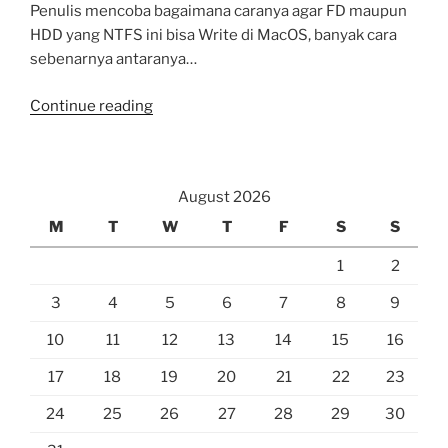
Penulis mencoba bagaimana caranya agar FD maupun
HDD yang NTFS ini bisa Write di MacOS, banyak cara
sebenarnya antaranya…
“Write
Continue reading
ke
Flash
Disk/HDD
August 2026
External
yang
M
T
W
T
F
S
S
berpartisi
1
2
NTFS
di
3
4
5
6
7
8
9
MacOS”
10
11
12
13
14
15
16
17
18
19
20
21
22
23
24
25
26
27
28
29
30