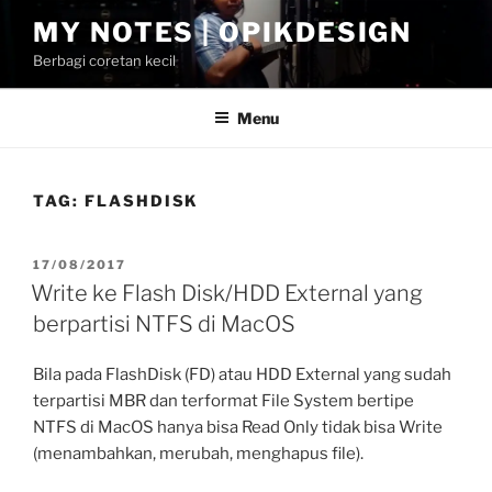
Skip
MY NOTES | OPIKDESIGN
to
Berbagi coretan kecil
content
Menu
TAG:
FLASHDISK
POSTED
17/08/2017
ON
Write ke Flash Disk/HDD External yang
berpartisi NTFS di MacOS
Bila pada FlashDisk (FD) atau HDD External yang sudah
terpartisi MBR dan terformat File System bertipe
NTFS di MacOS hanya bisa Read Only tidak bisa Write
(menambahkan, merubah, menghapus file).