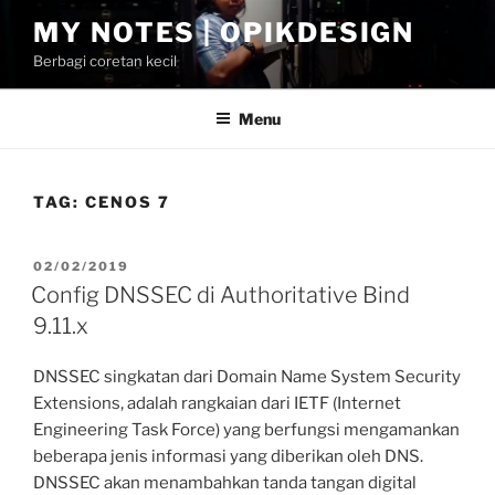
Skip
MY NOTES | OPIKDESIGN
to
Berbagi coretan kecil
content
Menu
TAG:
CENOS 7
POSTED
02/02/2019
ON
Config DNSSEC di Authoritative Bind
9.11.x
DNSSEC singkatan dari Domain Name System Security
Extensions, adalah rangkaian dari IETF (Internet
Engineering Task Force) yang berfungsi mengamankan
beberapa jenis informasi yang diberikan oleh DNS.
DNSSEC akan menambahkan tanda tangan digital