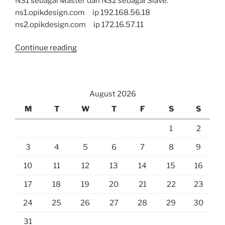
NS1 sebagai Master dan NS2 sebagai Slave.
ns1.opikdesign.com ip 192.168.56.18
ns2.opikdesign.com ip 172.16.57.11
“Install
Continue reading
Bind
9.11.1
di
August 2026
CentOS
7
M
T
W
T
F
S
S
dengan
1
2
Master-
Slave”
3
4
5
6
7
8
9
10
11
12
13
14
15
16
17
18
19
20
21
22
23
24
25
26
27
28
29
30
31