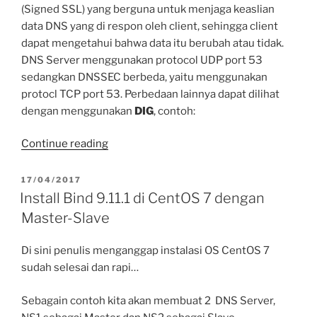
(Signed SSL) yang berguna untuk menjaga keaslian
data DNS yang di respon oleh client, sehingga client
dapat mengetahui bahwa data itu berubah atau tidak.
DNS Server menggunakan protocol UDP port 53
sedangkan DNSSEC berbeda, yaitu menggunakan
protocl TCP port 53. Perbedaan lainnya dapat dilihat
dengan menggunakan
DIG
, contoh:
“Config
Continue reading
DNSSEC
di
POSTED
17/04/2017
ON
Authoritative
Install Bind 9.11.1 di CentOS 7 dengan
Bind
Master-Slave
9.11.x”
Di sini penulis menganggap instalasi OS CentOS 7
sudah selesai dan rapi…
Sebagain contoh kita akan membuat 2 DNS Server,