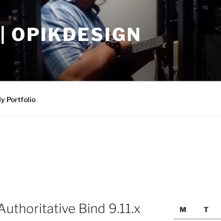
| OPIKDESIGN
y Portfolio
uthoritative Bind 9.11.x
M
T