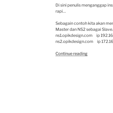
Di sini penulis menganggap ins
rapi…
Sebagain contoh kita akan me
Master dan NS2 sebagai Slave.
ns1.opikdesign.com ip 192.16
ns2.opikdesign.com ip 172.16
“Install
Continue reading
Bind
9.11.1
di
CentOS
7
dengan
Master-
Slave”