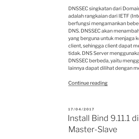
DNSSEC singkatan dari Domain
adalah rangkaian dari IETF (In
berfungsi mengamankan bebera
DNS. DNSSEC akan menambahka
yang berguna untuk menjaga ke
client, sehingga client dapat 
tidak. DNS Server menggunaka
DNSSEC berbeda, yaitu menggu
lainnya dapat dilihat dengan
“Config
Continue reading
DNSSEC
di
Authoritative
POSTED
17/04/2017
Bind
ON
Install Bind 9.11.1
9.11.x”
Master-Slave