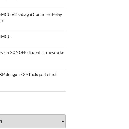
CU V2 sebagai Controller Relay
a.
eMCU.
vice SONOFF dirubah firmware ke
ESP dengan ESPTools pada text