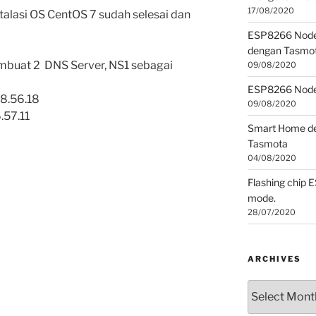
17/08/2020
talasi OS CentOS 7 sudah selesai dan
ESP8266 NodeM
dengan Tasmot
mbuat 2 DNS Server, NS1 sebagai
09/08/2020
ESP8266 Nod
8.56.18
09/08/2020
.57.11
Smart Home de
Tasmota
04/08/2020
Flashing chip 
mode.
28/07/2020
ARCHIVES
Archives