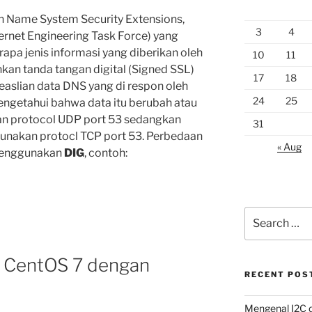
 Name System Security Extensions,
3
4
ternet Engineering Task Force) yang
pa jenis informasi yang diberikan oleh
10
11
n tanda tangan digital (Signed SSL)
17
18
aslian data DNS yang di respon oleh
24
25
mengetahui bahwa data itu berubah atau
n protocol UDP port 53 sedangkan
31
nakan protocl TCP port 53. Perbedaan
« Aug
 menggunakan
DIG
, contoh:
Search
for:
 di CentOS 7 dengan
RECENT POS
Mengenal I2C d