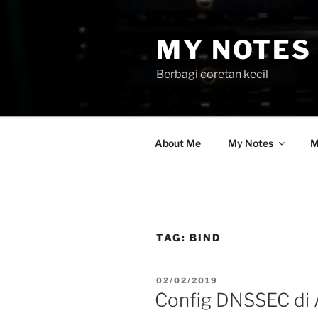
Skip
to
MY NOTES 
content
Berbagi coretan kecil
About Me
My Notes
M
TAG:
BIND
POSTED
02/02/2019
ON
Config DNSSEC di A